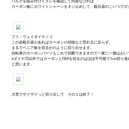
バルクを組み付けてズレを確認して問題なければ
カーボン板にホワイトシャーシをネジ止めして、殺兵器のこいつでガ
フリ－ウェイダイヤノコ
この必殺兵器があればカーボンの切除など恐れるに足らず。
まるでベニア板を切るかのように切り出せます。
自転車のカーボンパーツもこれで切断できますので一家に一個はおい
※ダイヤ刃以外ではカーボンとFRPを切るのはほぼ不可能で3cm切り
と思います。
大荒でザクザクっと切り出して その１は終了！