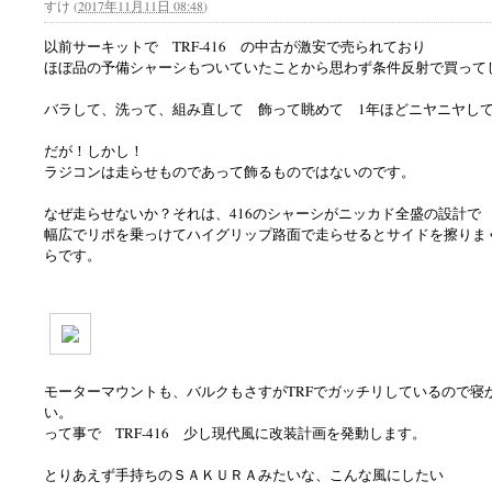
すけ
(
2017年11月11日 08:48
)
以前サーキットで TRF-416 の中古が激安で売られており
ほぼ品の予備シャーシもついていたことから思わず条件反射で買って
バラして、洗って、組み直して 飾って眺めて 1年ほどニヤニヤし
だが！しかし！
ラジコンは走らせものであって飾るものではないのです。
なぜ走らせないか？それは、416のシャーシがニッカド全盛の設計で
幅広でリポを乗っけてハイグリップ路面で走らせるとサイドを擦りま
らです。
モーターマウントも、バルクもさすがTRFでガッチリしているので寝
い。
って事で TRF-416 少し現代風に改装計画を発動します。
とりあえず手持ちのＳＡＫＵＲＡみたいな、こんな風にしたい