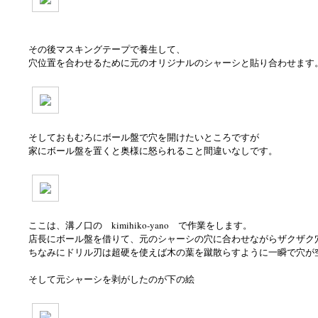
その後マスキングテープで養生して、
穴位置を合わせるために元のオリジナルのシャーシと貼り合わせます
そしておもむろにボール盤で穴を開けたいところですが
家にボール盤を置くと奥様に怒られること間違いなしです。
ここは、溝ノ口の kimihiko-yano で作業をします。
店長にボール盤を借りて、元のシャーシの穴に合わせながらザクザク
ちなみにドリル刃は超硬を使えば木の葉を蹴散らすように一瞬で穴が
そして元シャーシを剥がしたのが下の絵