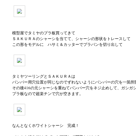
模型屋でタミヤのプラ板買ってきて
ＳＡＫＵＲＡのシャーシを当てて、シャーシの形状をトレースして
この形をモデルに ハサミ＆カッターでプラバンを切り出して
タミヤツーリングとＳＡＫＵＲＡは
バンパー用穴位置が同じなのでずれないようにバンパーの穴を一箇所
その後416の元シャーシを重ねてバンパー穴をネジ止めして、ガシガ
プラ板なので超楽チンで穴が空きます。
なんとなくホワイトシャーシ 完成！