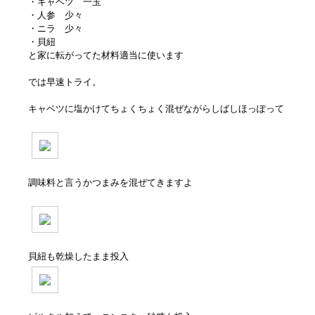
・キャベツ 一玉
・人参 少々
・ニラ 少々
・貝紐
と家に転がってた材料適当に使います
では早速トライ。
キャベツに塩かけてちょくちょく混ぜながらしばしほっぽって
調味料と言うかつまみを混ぜてきますよ
貝紐も乾燥したまま投入