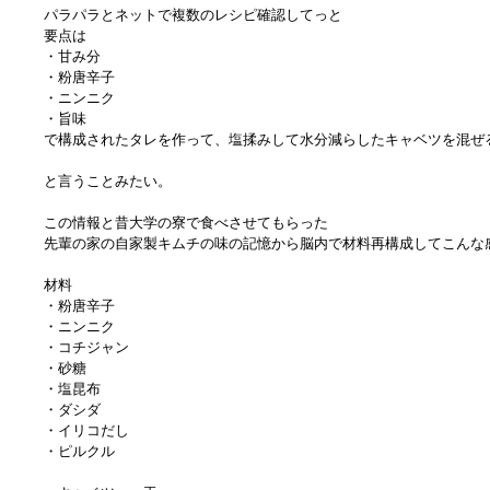
パラパラとネットで複数のレシピ確認してっと
要点は
・甘み分
・粉唐辛子
・ニンニク
・旨味
で構成されたタレを作って、
塩揉みして水分減らしたキャベツを混ぜ
と言うことみたい。
この情報と昔大学の寮で食べさせてもらった
先輩の家の自家製キムチの味の記憶から脳内で材料再構成してこんな
材料
・粉唐辛子
・ニンニク
・コチジャン
・砂糖
・塩昆布
・ダシダ
・イリコだし
・ピルクル