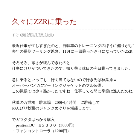
久々にZZRに乗った
すけ
(
2012年3月 7日 21:41
)
最近仕事が忙しすぎたのと、自転車のトレーニングのほうに偏りがち
去年の長期ツーリング以降、11月に一回乗ったきりになっていたZZR
そろそろ、寒さが緩んできたのと
仕事にけりがついてきたので、振り替え休日の今日乗ってきました。
急に乗るといっても、行く当てもないので行き先は秋葉原ｗ
オーバーパンツにツーリングジャケットのフル装備。
この気候では少々熱かったですね 仕事してる間に季節は進んだのね 
秋葉の万世橋 駐車場 200円／時間 に駐輪して
のんびり秋葉のジャンクめぐりを堪能します。
でガラクタばっかり購入
・pentiumDC E５３００（3000円）
・ファンコントローラ（1200円）