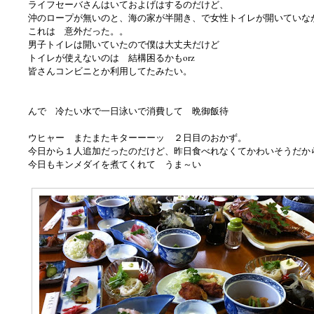
ライフセーバさんはいておよげはするのだけど、
沖のロープが無いのと、海の家が半開き、で女性トイレが開いていな
これは 意外だった。。
男子トイレは開いていたので僕は大丈夫だけど
トイレが使えないのは 結構困るかもorz
皆さんコンビニとか利用してたみたい。
んで 冷たい水で一日泳いで消費して 晩御飯待
ウヒャー またまたキターーーッ ２日目のおかず。
今日から１人追加だったのだけど、昨日食べれなくてかわいそうだか
今日もキンメダイを煮てくれて うま～い