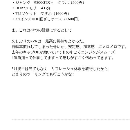
・ジャンク 9800GTX＋ グラボ（500円）
・DDR2メモリ ４G分
・775ソケット マザボ（1600円）
・3.5インチHDD直ざしケース（1600円）
ま、これはべつの話題にするとして
久しぶりのZZRは 最高に気持ちよかった。
自転車慣れしてしまったせいか、安定感、加速感 にメロメロです。
去年のキャブOHが効いていてものすごくエンジンがスムーズ
4気筒揃って仕事してますって感じがすごく伝わってきます。
3月後半は当てもなく リフレッシュ休暇を取得したから
とまりのツーリングでも行こうかな！