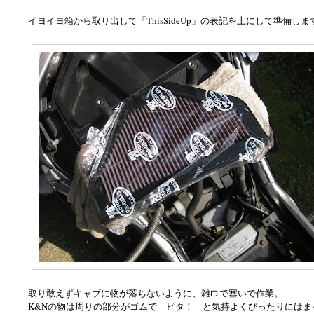
イヨイヨ箱から取り出して「ThisSideUp」の表記を上にして準備しま
取り敢えずキャブに物が落ちないように、雑巾で塞いで作業。
K&Nの物は周りの部分がゴムで ピタ！ と気持よくぴったりにはま