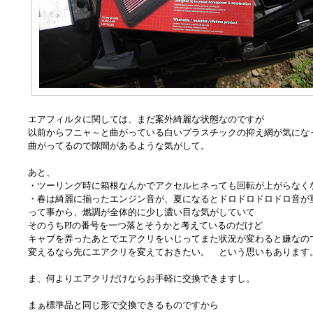
エアフィルタに関しては、まだ案外綺麗な状態なのですが
以前からフニャ～と曲がっている白いプラスチックの抑え網が気にな
曲がってるので隙間があるような気がして。
あと、
・ツーリング時に箱根なんかでアクセルヒネっても回転が上がらなく
・春は綺麗に揃ったエンジン音が、夏になるとドロドロドロドロ音が
って事から、燃調が全体的に少し濃い目な気がしていて
そのうちPJの番号を一つ落とそうかと考えているのだけど
キャブを弄ったあとでエアクリをいじってまた状況が変わると嫌なの
変えるなら先にエアクリを変えておきたい。 という思いもあります
ま、何よりエアクリだけならお手軽に交換できますし。
まぁ標準品と同じ形で交換できるものですから