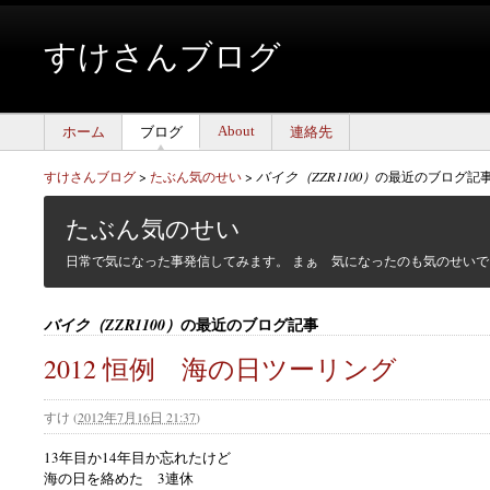
すけさんブログ
About
ホーム
ブログ
連絡先
すけさんブログ
>
たぶん気のせい
>
バイク（ZZR1100）
の最近のブログ記
たぶん気のせい
日常で気になった事発信してみます。 まぁ 気になったのも気のせいで
の最近のブログ記事
バイク（ZZR1100）
2012 恒例 海の日ツーリング
すけ
(
2012年7月16日 21:37
)
13年目か14年目か忘れたけど
海の日を絡めた 3連休