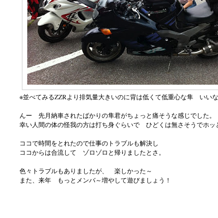
※並べてみるZZRより排気量大きいのに背は低くて低重心な隼 いい
んー 先月納車されたばかりの隼君がちょっと痛そうな感じでした。
幸い人間の体の怪我の方は打ち身ぐらいで ひどくは無さそうでホッ
ココで時間をとれたので仕事のトラブルも解決し
ココからは合流して ゾロゾロと帰りましたとさ。
色々トラブルもありましたが、 楽しかった～
また、来年 もっとメンバ～増やして遊びましょう！