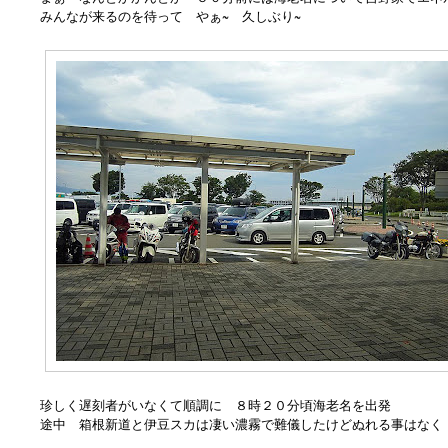
みんなが来るのを待って やぁ~ 久しぶり~
珍しく遅刻者がいなくて順調に ８時２０分頃海老名を出発
途中 箱根新道と伊豆スカは凄い濃霧で難儀したけどぬれる事はなく