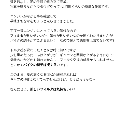
貧乏暇なし、逆の手順で組み立て完成。
写真を取りながらウダウダやっても1時間ぐらいの簡単な作業です。
エンジンがかかる事を確認して
早速まちなかをちょっと走らせてきました。
丁度一番エンジンにとっても良い気候なので
フィルタが良いせいだか、気候が良いせいなのか良くわかりませんが
バイクの調子がすこぶる良い！ なので替えて悪影響は出てないです
トルク感が変わった！とかは特に無いですが
少し重めだった ふけ上がりが ギューンと回転が上がるようになっ
気候のおかげかも知れませんし、フィルタ交換の成果かもしれません
バイクの調子は凄く良い
とにかく
です。
このまま、夏の濃くなる症状が緩和されれば
キャブのPJ替えなくてもすむんだけど、どうだろうかな～
新しいフィルタは気持ちいい！
なんにせよ、