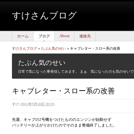
すけさんブログ
About
ホーム
ブログ
連絡先
すけさんブログ
>
たぶん気のせい
>
キャブレター・スロー系の改善
たぶん気のせい
日常で気になった事発信してみます。 まぁ 気になったのも気のせいで
キャブレター・スロー系の改善
すけ
(
2011年5月16日 20:15
)
先週、キャブの2号機をつけたもののエンジンが始動せず
バッテリーが上がりかけたのでそのまま整備終了しました。