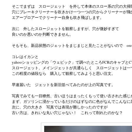
そこでまずは スロージェット を外して本体のスロー系の穴の大掃
穴にブレーキクリーナーを吹きかけ一つ一つの穴からクリーナーが飛
エアーブロアーでクリーナー自身も吹き飛ばします。
次に 外したスロージェットを観察しますが、穴が微妙すぎて
良いのか悪いのか判断できません。
そもそも、新品状態のジェットをまじまじと見たことがないので or
コレはイカンと
yahooショッピングの「ウェビック」で調べたところFCRのキャブとC
スロージェット、メインジェットが共通らしく スロージェットは一つ
この程度の値段なら 購入して観察してみようと思い注文。
早速届いた ジェットを新旧並べてみたのが上の写真です。
写真でみても一目瞭然、古いほうはまったくもって使い古された感じ
まず、ガソリンに浸かっているだけのはずなのに色がなんでこんな
次に、穴の大きさ 写真では表現が難しかったのですが
古い方は、きれいな丸い穴じゃない！ これって削れたのかな？